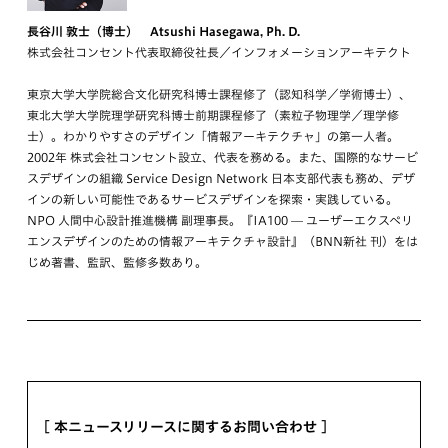
長谷川 敦士（博士） Atsushi Hasegawa, Ph. D.
株式会社コンセント代表取締役社長／インフォメーションアーキテクト
東京大学大学院総合文化研究科博士課程修了（認知科学／学術博士）、
東北大学大学院理学研究科博士前期課程修了（素粒子物理学／理学修
士）。わかりやすさのデザイン「情報アーキテクチャ」の第一人者。
2002年 株式会社コンセント設立、代表を務める。また、国際的なサービ
スデザインの組織 Service Design Network 日本支部代表も務め、デザ
インの新しい可能性であるサービスデザインを探索・実践している。
NPO 人間中心設計推進機構 副理事長。『IA100 — ユーザーエクスペリ
エンスデザインのための情報アーキテクチャ設計』（BNN新社 刊）をは
じめ著書、監訳、監修多数あり。
[ 本ニュースリリースに関するお問い合わせ ]