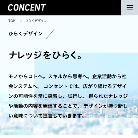
TOP
ひらくデザイン
ひらくデザイン
ナ
レ
ッ
ジ
を
ひ
ら
く
。
モノからコトへ。スキルから思考へ。企業活動から社
会システムへ。
コンセントでは、広がり続けるデザイ
ンの可能性を常に探索し、試行し、
得られたナレッジ
や活動の内容を発信することで、
デザインが持つ新し
い意味について提言していきます。