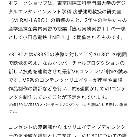
本ワークショップは、東京国際工科専門職大学のデジ
タルエンタテインメント学科 渡部健司教授の研究室
（MIRAI-LABO.）の指導のもと、2年生の学生たちの
産学連携企業内実習の授業「臨地実務実習Ⅰ」の一環
として小田急電鉄「NEUU」で開催されるものです。
xR180とはVR360の映像に対して半分の180°の範囲
で映像を考え、なおかつバーチャルプロダクションの
新しい技術を連動させた最新VRコンテンツ制作の試み
です。VR系のコンテンツクリエイターが座学や鼎談、
作品制作の講評などを行い、約6週間かけてVRコンテ
ンツを制作していくことが予定されています。
※xR180 はVR180 とバーチャルプロダクションを連動させる新しい造語
です。
コンセントの渡邊課からはクリエイティブディレクタ
ーの渡邊徹が講師として参加し、VR180についての講