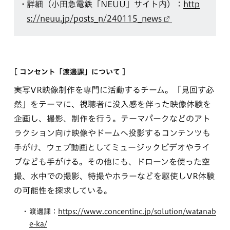
詳細（小田急電鉄「NEUU」サイト内）：
http
s://neuu.jp/posts_n/240115_news
[ コンセント「渡邊課」について ]
実写VR映像制作を専門に活動するチーム。「見回す必
然」をテーマに、視聴者に没入感を伴った映像体験を
企画し、撮影、制作を行う。テーマパークなどのアト
ラクション向け映像やドームへ投影するコンテンツも
手がけ、ウェブ動画としてミュージックビデオやライ
ブなども手がける。その他にも、ドローンを使った空
撮、水中での撮影、特撮やホラーなどを駆使しVR体験
の可能性を探求している。
渡邊課：
https://www.concentinc.jp/solution/watanab
e-ka/