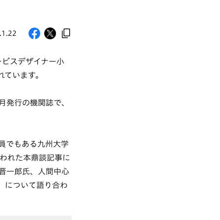
.1.22
ービスデザイナー小
れています。
月発行の機関誌で、
員でもある九州大学
行われた本鼎談記事に
晋一郎氏、人間中心
」について語り合わ