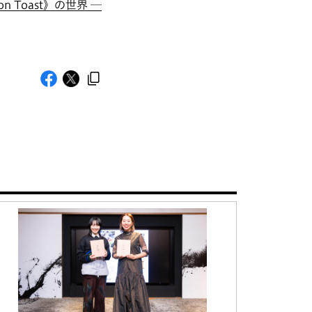
Toast》の世界 ─