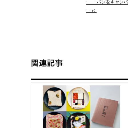
── パンをキャンバ
─
関連記事