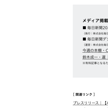
メディア掲
■ 毎日新聞2
（発行：株式会社毎
■ 毎日新聞デ
（運営：株式会社毎
今週の本棚・Cov
鈴木成一・選『A
※有料記事となる
[ 関連リンク ]
プレスリリース｜【4/