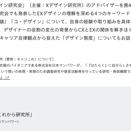
ザイン研究会」（主催：Xデザイン研究所）のアドバイザーを務
究会でも発表したEXデザインの理解を深める4つのキーワー
値」「コ・デザイン」について、自身の経験や取り組みを具体
、デザイナーの役割の変化の背景からCXとEXの関係を解きほ
キャリア自律観点から捉えた「デザイン態度」についてもお話
所（愛称：キャリこれ）について］
支援のパイオニアである株式会社日本マンパワーが、「『はたらく』に自分らしさ
という想いの体現・実現のため調査研究や提言活動等を行っている研究・発信機関で
s）
これから研究所」
本マンパワー）