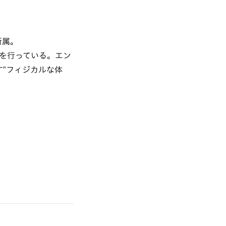
所属。
作を行っている。エン
す"フィジカルな体
。