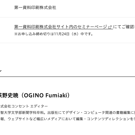
第一資料印刷株式会社
第一資料印刷株式会社サイト内のセミナーページ
にてご確認
※お申し込み締め切りは11月24日（水）中です。
ル
荻野史暁（OGINO Fumiaki）
株式会社コンセント エディター
上智大学文学部新聞学科卒料。出版社にてデザイン・コンピュータ関連の書籍編集に
内報、ウェブサイトなど幅広いメディアにおいて編集・コンテンツディレクションを