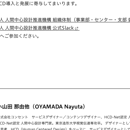
CD導入と発展に寄与してまいります。
人 人間中心設計推進機構 組織体制（事業部・センター・支部 
 人間中心設計推進機構 公式Slack
ネルへご参加ください。
小山田 那由他（OYAMADA Nayuta）
株式会社コンセント サービスデザイナー／コンテンツデザイナー、HCD-Net認定
HCD-Net認定 人間中心設計専門家。東京造形大学視覚伝達専攻卒。 デザイナーと
思考、HCD（Human Centered Design）をベースに、サービスデザイナー