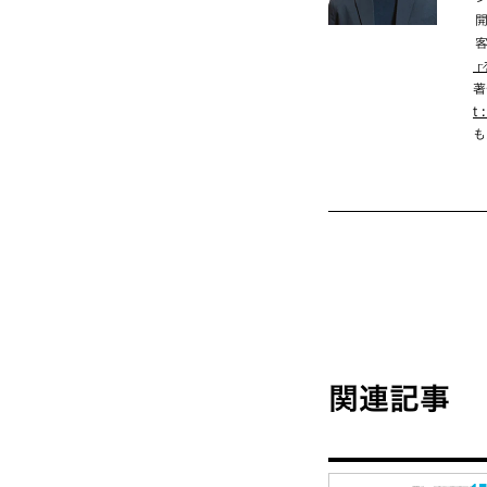
客
著
t
も
関連記事