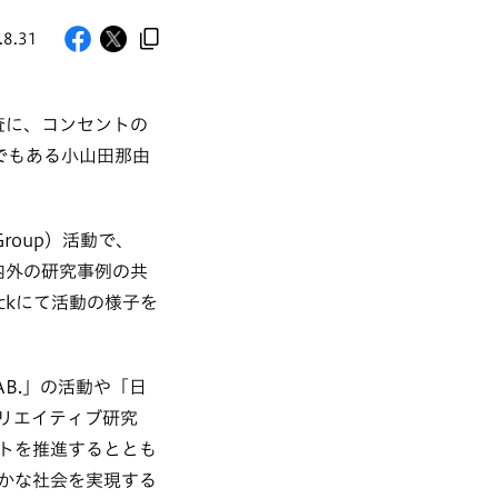
.8.31
主査に、コンセントの
家でもある小山田那由
 Group）活動で、
内外の研究事例の共
ackにて活動の様子を
AB.」の活動や「日
リエイティブ研究
トを推進するととも
かな社会を実現する