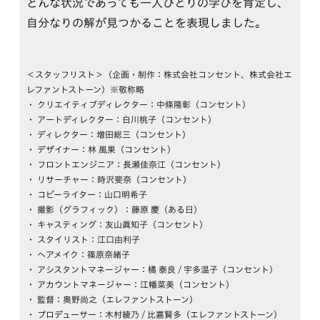
どんな状況であっても一人ひとりの学びを肯定し、
自分なりの解が見つかることを表現しました。
＜スタッフリスト＞（企画・制作：株式会社コンセント、株式会社エ
レファントストーン）※敬称略
クリエイティブディレクター：中條隆彰（コンセント）
アートディレクター：白川桃子（コンセント）
ディレクター：増田総三（コンセント）
デザイナー：林 風果（コンセント）
フロントエンジニア：長瀬佳奈江（コンセント）
リサーチャー：時沢斐奈（コンセント）
コピーライター：山口明希子
撮影（グラフィック）：藤原 慶（ある日）
キャスティング：友山眞知子（コンセント）
スタイリスト：江口由利子
ヘアメイク：篠原奈緒子
アシスタントマネージャー：橘 泰良 / 宇多温子（コンセント）
アカウントマネージャー：江幡菜美（コンセント）
監督：奥野尚之（エレファントストーン）
プロデューサー：木村綾乃 / 比嘉賢多（エレファントストーン）