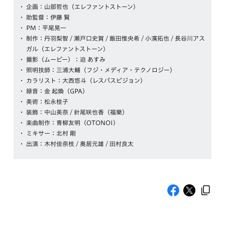
企画：山部哲也（エレファントストーン）
助監督：伊藤 賢
PM：平尾晃一
制作：丹羽梨智 / 瀬戸口史賀 / 飯田惟央希 / 小濱拓也 / 長谷川アス
ガル（エレファントストーン）
撮影（ムービー）：迫 あすみ
照明技師：三浦大輔（フジ・メディア・テクノロジー）
カラリスト：大西悠斗（レスパスビジョン）
録音：金 起煥（GPA）
美術：松永桂子
装飾：中山美奈 / 針尾咲也香（福樂）
楽曲制作：青柳友明（OTONOI）
ミキサー：北村 剛
出演：木村佳奈枝 / 奥居元雄 / 田村良太