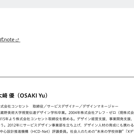
note
大﨑 優（OSAKI Yu）
株式会社コンセント 取締役／サービスデザイナー／デザインマネージャー
武蔵野美術大学視覚伝達デザイン学科卒業。2004年株式会社アレフ・ゼロ（現株式
2015年より株式会社コンセント取締役を務める。デザイン経営支援、事業開発支援
行う。2012年にサービスデザイン事業部を立ち上げ、デザイン人材の育成にも携わる
中心設計推進機構（HCD-Net）評議委員。社会人のための“未来の学校体験”「Xデザ