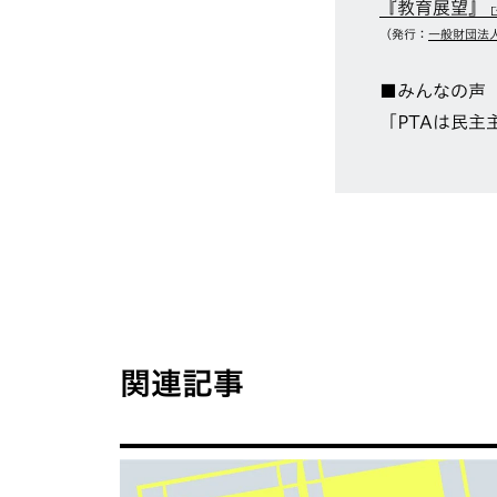
『教育展望』
（発行：
一般財団法
■みんなの声
「PTAは民主
関連記事