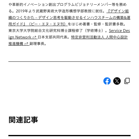
や革新的イノベーション創出プログラムビジョナリーメンバー等を務め
る。2019年より武蔵野美術大学造形構想学部教授に就任。
『デザイン組
織のつくりかた – デザイン思考を駆動させるインハウスチームの構築&運
用ガイド』（ビー・エヌ・エヌ刊）
をはじめ著書・監修・監訳書多数。
東京大学大学院総合文化研究科博士課程修了（学術博士）。
Service Des
ign Network
日本支部共同代表。
特定非営利活動法人 人間中心設計
推進機構
副理事長。
関連記事