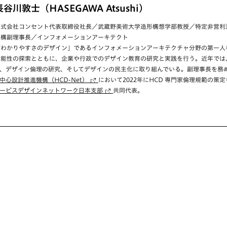
長谷川敦士（HASEGAWA Atsushi）
株式会社コンセント代表取締役社長／武蔵野美術大学造形構想学部教授／特定非営利
機構副理事長／インフォメーションアーキテクト
「わかりやすさのデザイン」であるインフォメーションアーキテクチャ分野の第一人
可能性の探索とともに、企業や行政でのデザイン教育の研究と実践を行う。近年では
、デザイン倫理の研究、そしてデザインの民主化に取り組んでいる。副理事長を務
中心設計推進機構（HCD-Net）
において2022年にHCD 専門家倫理規範の策
ービスデザインネットワーク日本支部
共同代表。