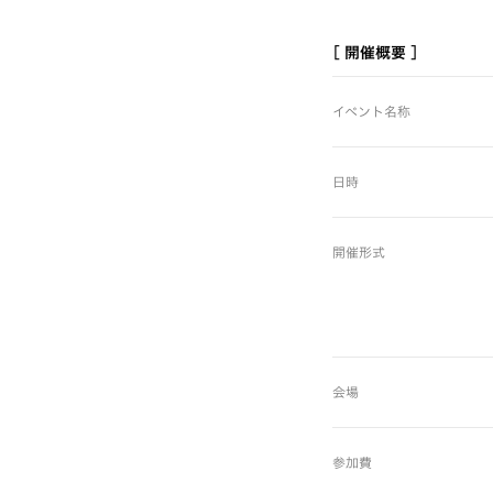
[ 開催概要 ]
イベント名称
日時
開催形式
会場
参加費