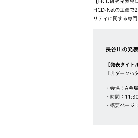
【HCD研究発表会
HCD-Netの主
リティに関する専門
長谷川の発
【発表タイト
「非ダークパ
会場：A会場
時間：11:30 
概要ページ