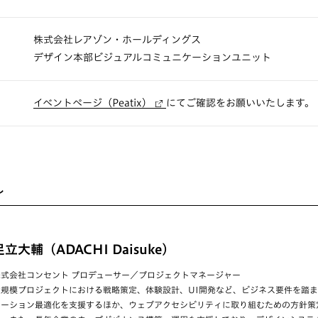
株式会社レアゾン・ホールディングス
デザイン本部ビジュアルコミュニケーションユニット
イベントページ（Peatix）
にてご確認をお願いいたします。
ル
足立大輔（ADACHI Daisuke）
株式会社コンセント プロデューサー／プロジェクトマネージャー
大規模プロジェクトにおける戦略策定、体験設計、UI開発など、ビジネス要件を踏
ケーション最適化を支援するほか、ウェブアクセシビリティに取り組むための方針策