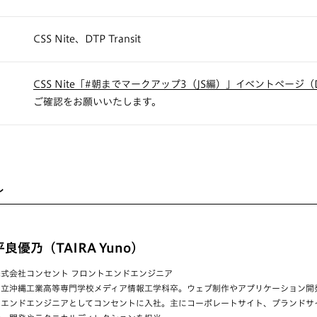
CSS Nite、DTP Transit
CSS Nite「#朝までマークアップ3（JS編）」イベントページ（Do
ご確認をお願いいたします。
ル
平良優乃（TAIRA Yuno）
株式会社コンセント フロントエンドエンジニア
国立沖縄工業高等専門学校メディア情報工学科卒。ウェブ制作やアプリケーション開発
トエンドエンジニアとしてコンセントに入社。主にコーポレートサイト、ブランドサ