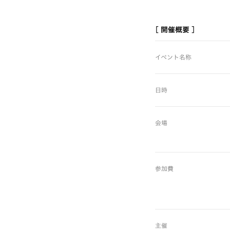
[ 開催概要 ]
イベント名称
日時
会場
参加費
主催