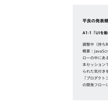
平良の発表
A1-1「UI
調整中（持ち時
概要：Java
ローの中にあ
本セッション
られた気付き
「プロダクト
の開発フロー