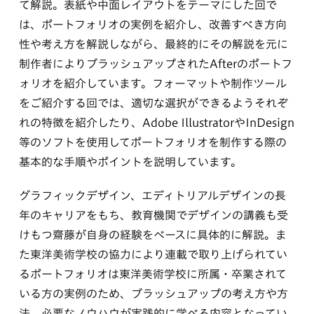
て解説。表紙や中面レイアウトをテーマにした回で
は、ポートフォリオの実例を紹介し、改善すべき方向
性や考え方を解説しながら、最終的にその解説を元に
制作者によりブラッシュアップされたAfterのポートフ
ォリオを紹介しています。フォーマットや制作ツール
をご紹介する回では、適切な選択ができるようそれぞ
れの特徴を紹介したり、Adobe IllustratorやInDesign
等のソフトを使用してポートフォリオを制作する際の
基本的な手順やポイントを説明しています。
グラフィックデザイン、エディトリアルデザインの長
年のキャリアをもち、教育機関でデザインの講義も受
けもつ齋藤が自身の経験をベースに具体的に解説。ま
た東洋美術学校の協力により連載で取り上げられてい
るポートフォリオは東洋美術学校に所属・卒業されて
いる方の実例のため、ブラッシュアップの考え方や方
法、必要なノウハウが実践的に学べる内容となってい