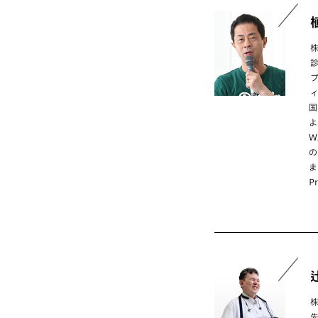
国
よ
W
の
ま
P