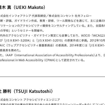
植木 真（UEKI Makoto）
株式会社インフォアクシア 代表取締役／株式会社コンセント 社外フェロー
診断・評価、ガイドライン作成、教育・研修、ツール開発などを通じて、主に企業のW
プリケーションのアクセシビリティ確保をコンサルティングしている。また、全国各
ィの学校」というセミナーを開催中。
内外のアクセシビリティ・ガイドライン策定にも従事しており、W3Cの「WCAG2.0」
び「JIS X 8341-3:2004」と「JIS X 8341-3:2010」の原案作成に参画。2012年1
AIC（ウェブアクセシビリティ基盤委員会）の委員長、2014年度には「JIS X 8341-
委員長を務めた。
た、IAAP（International Association of Accessibility Professionals)
rofessional in Web Accessibility (CPWA)として認定されている。
辻 勝利（TSUJI Katsutoshi）
株式会社コンセント アクセシビリティエンジニア
先天性の全盲で仕事や日常生活のあらゆる場面でスクリーンリーダーを介してコンピ