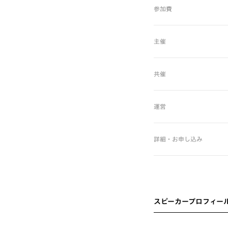
参加費
主催
共催
運営
詳細・お申し込み
スピーカープロフィー