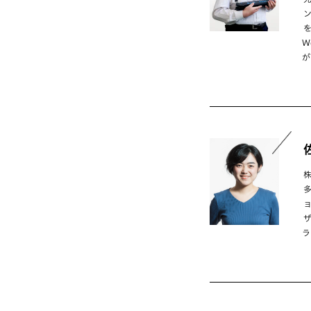
W
が
ラ