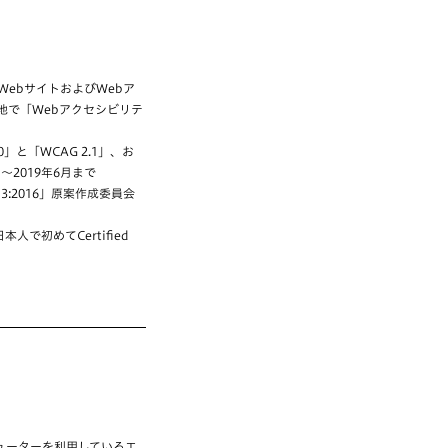
ebサイトおよびWebア
地で「Webアクセシビリテ
と「WCAG 2.1」、お
0月～2019年6月まで
3:2016」原案作成委員会
より、日本人で初めてCertified
ューターを利用しているエ