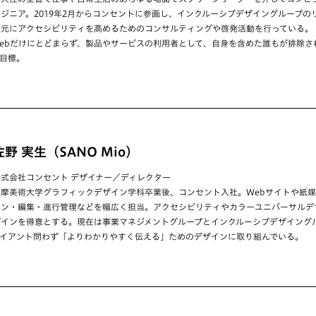
ンジニア。2019年2月からコンセントに参画し、インクルーシブデザイングループの
を元にアクセシビリティを高めるためのコンサルティングや啓発活動を行っている。
ebだけにとどまらず、製品やサービスの利用者として、自身を含めた誰もが排除さ
目標。
佐野 実生（SANO Mio）
株式会社コンセント デザイナー／ディレクター
多摩美術大学グラフィックデザイン学科卒業後、コンセント入社。Webサイトや紙
ョン・編集・進行管理などを幅広く担当。アクセシビリティやカラーユニバーサルデ
ザインを得意とする。現在は事業マネジメントグループとインクルーシブデザイング
イアント問わず「よりわかりやすく伝える」ためのデザインに取り組んでいる。