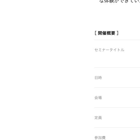
な体験ができてい
[ 開催概要 ]
セミナータイトル
日時
会場
定員
参加費