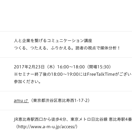
人と企業を繋げるコミュニケーション講座
つくる、つたえる、ふりかえる。読者の視点で媒体分析！
2017年2月23日（木）16:00〜18:00（開場15:30）
※セミナー終了後の18:00〜19:00にはFreeTalkTimeが
参加ください。
amu
（東京都渋谷区恵比寿西1-17-2）
JR恵比寿駅西口から徒歩4分、東京メトロ日比谷線 恵比寿駅4
（
http://www.a-m-u.jp/access/
）