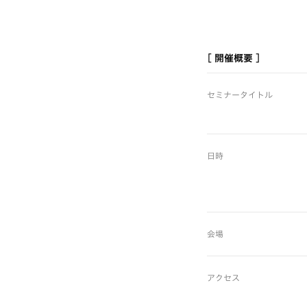
[ 開催概要 ]
セミナータイトル
日時
会場
アクセス