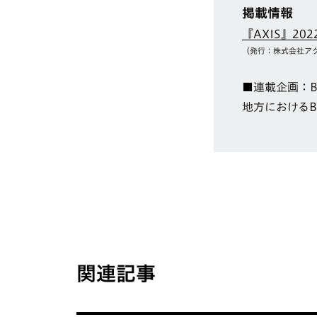
掲載情報
『AXIS』202
（発行：株式会社ア
■連載企画：Busi
地方におけるB
関連記事