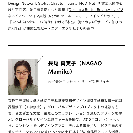
Design Network Global Chapter Team。
HCD-Net
認定人間中心
設計専門家。昨年編集協力した書籍『
Design a Better Business：ビジ
ネスイノベーション実践のためのツール、スキル、マインドセット
』、
『
Good Service DX時代における“本当に使いやすい”サービス作りの
原則15
』が株式会社ビー・エヌ・エヌ新社より発売中。
長尾 真実子（NAGAO
Mamiko）
株式会社コンセント サービスデザイナー
京都工芸繊維大学大学院工芸科学研究科デザイン経営工学専攻博士前期
課程修了（工学修士）。グローバルデザインプロジェクトの経験をも
ち、さまざまな文化・領域とのコラボレーションを通したデザインを学
ぶ。グローバルデザイン戦略ファームを経て、2018年コンセントへ入
社。コンセントではデザインアプローチによる事業／サービス開発の支
援を行う。Service Design Network 日本支部の事務局としても活動。