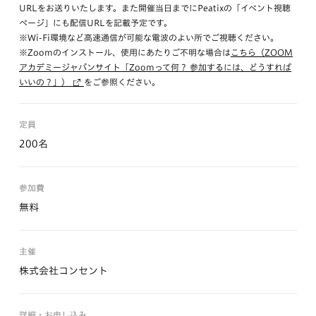
URLをお送りいたします。また開催当日までにPeatixの「イベント視聴
ページ」にも配信URLを記載予定です。
※Wi-Fi環境など高速通信が可能な電波のよい所でご視聴ください。
※Zoomのインストール、使用にあたりご不明な場合は
こちら（ZOOM
アカデミージャパンサイト「Zoomって何？ 参加するには、どうすれば
いいの？」）
をご参照ください。
定員
200名
参加費
無料
主催
株式会社コンセント
詳細・お申し込み