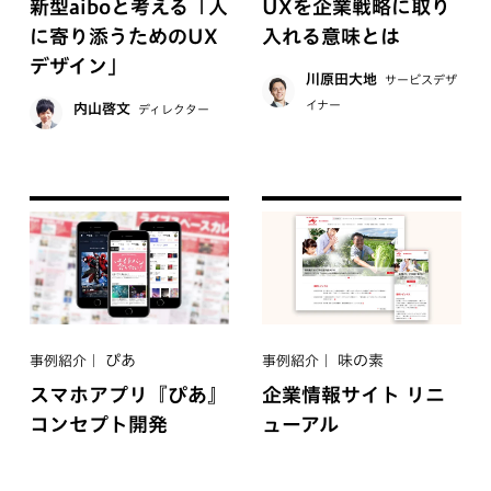
新型aiboと考える「人
UXを企業戦略に取り
に寄り添うためのUX
入れる意味とは
デザイン」
川原田大地
サービスデザ
イナー
内山啓文
ディレクター
ぴあ
味の素
事例紹介
事例紹介
スマホアプリ『ぴあ』
企業情報サイト リニ
コンセプト開発
ューアル