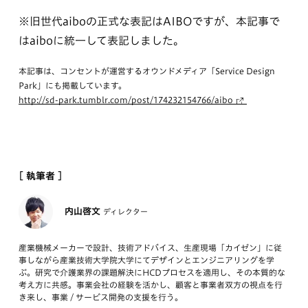
※旧世代aiboの正式な表記はAIBOですが、本記事で
はaiboに統一して表記しました。
本記事は、コンセントが運営するオウンドメディア「Service Design
Park」にも掲載しています。
http://sd-park.tumblr.com/post/174232154766/aibo
[ 執筆者 ]
内山啓文
ディレクター
産業機械メーカーで設計、技術アドバイス、生産現場「カイゼン」に従
事しながら産業技術大学院大学にてデザインとエンジニアリングを学
ぶ。研究で介護業界の課題解決にHCDプロセスを適用し、その本質的な
考え方に共感。事業会社の経験を活かし、顧客と事業者双方の視点を行
き来し、事業 / サービス開発の支援を行う。