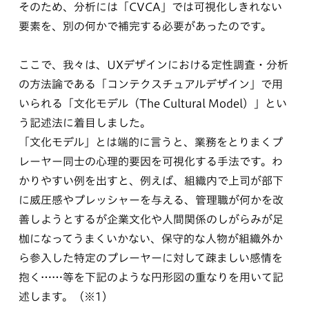
そのため、分析には「CVCA」では可視化しきれない
要素を、別の何かで補完する必要があったのです。
ここで、我々は、UXデザインにおける定性調査・分析
の方法論である「コンテクスチュアルデザイン」で用
いられる「文化モデル（The Cultural Model）」とい
う記述法に着目しました。
「文化モデル」とは端的に言うと、業務をとりまくプ
レーヤー同士の心理的要因を可視化する手法です。わ
かりやすい例を出すと、例えば、組織内で上司が部下
に威圧感やプレッシャーを与える、管理職が何かを改
善しようとするが企業文化や人間関係のしがらみが足
枷になってうまくいかない、保守的な人物が組織外か
ら参入した特定のプレーヤーに対して疎ましい感情を
抱く……等を下記のような円形図の重なりを用いて記
述します。（※1）