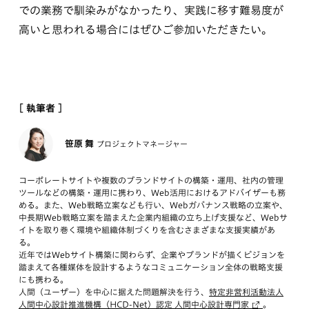
での業務で馴染みがなかったり、実践に移す難易度が
高いと思われる場合にはぜひご参加いただきたい。
[ 執筆者 ]
笹原 舞
プロジェクトマネージャー
コーポレートサイトや複数のブランドサイトの構築・運用、社内の管理
ツールなどの構築・運用に携わり、Web活用におけるアドバイザーも務
める。また、Web戦略立案なども行い、Webガバナンス戦略の立案や、
中長期Web戦略立案を踏まえた企業内組織の立ち上げ支援など、Webサ
イトを取り巻く環境や組織体制づくりを含むさまざまな支援実績があ
る。
近年ではWebサイト構築に関わらず、企業やブランドが描くビジョンを
踏まえて各種媒体を設計するようなコミュニケーション全体の戦略支援
にも携わる。
人間（ユーザー）を中心に据えた問題解決を行う、
特定非営利活動法人
人間中心設計推進機構（HCD-Net）認定 人間中心設計専門家
。