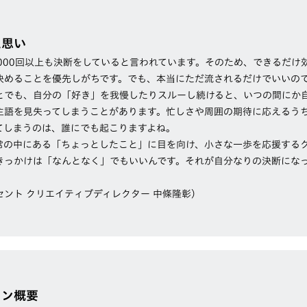
た思い
,000回以上も決断をしていると言われています。そのため、できるだけ
決めることを優先しがちです。でも、本当にただ流されるだけでいいの
とでも、自分の「好き」を我慢したりスルーし続けると、いつの間にか
主語を見失ってしまうことがあります。忙しさや周囲の期待に応えるう
てしまうのは、誰にでも起こりますよね。
常の中にある「ちょっとしたこと」に目を向け、小さな一歩を応援する
きっかけは「なんとなく」でもいいんです。それが自分なりの決断にな
セント クリエイティブディレクター 中條隆彰）
ョン概要