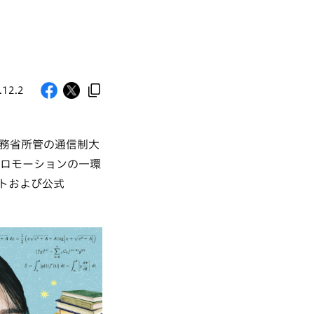
.12.2
務省所管の通信制大
プロモーションの一環
イトおよび公式