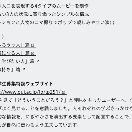
の入口を表現する4タイプのムービーを制作
もつ3人の状況に寄り添ったシンプルな構成
ーションと人物のコマ撮りでポップで親しみやすい演出
L〉
しちゃう人」篇
気になる人」篇
く学びたい人」篇
気持ち」篇
学生募集特設ウェブサイト
://www.ouj.ac.jp/lp/lp251/
画を見て「どういうことだろう？」と興味をもったユーザーへ、
ポよく見せることを意識しました。人それぞれの学ぶきっかけ
的な情報を、にぎやかさを演出する要素として配置することで
力が自然に伝わるよう工夫しています。