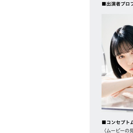
■出演者プロ
■コンセプト
〈ムービーの