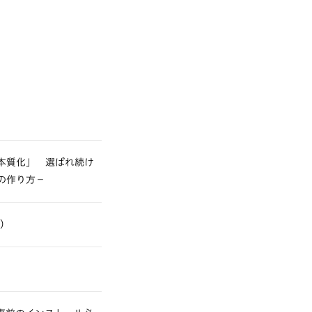
本質化」 選ばれ続け
の作り方−
場）