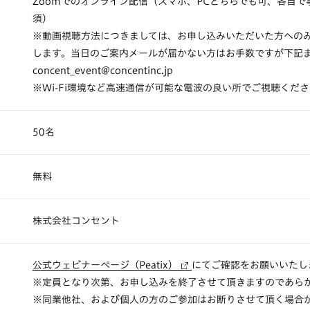
Zoomでのオンライン配信（スマホ、PCどちらでも可、各自
須）
※動画視聴方法につきましては、お申し込みいただいた方へのみ
します。当日のご案内メールが届かない方はお手数ですが下記
concent_event@concentinc.jp
※Wi-Fi環境など高速通信が可能な電波の良い所でご視聴くだ
50名
無料
株式会社コンセント
公式ウェビナーページ（Peatix）
にてご確認をお願いいたし
※定員となり次第、お申し込みを終了させて頂きますのであら
※同業他社、および個人の方のご参加はお断りさせて頂く場合