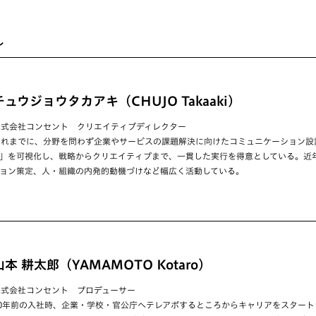
ル
チュウジョウタカアキ（CHUJO Takaaki）
株式会社コンセント クリエイティブディレクター
これまでに、分野を問わず企業やサービスの課題解決に向けたコミュニケーション設
」を可視化し、戦略からクリエイティブまで、一貫した実行を得意としている。近
ョン策定、人・組織の内発的動機づけなど幅広く活動している。
山本 耕太郎（YAMAMOTO Kotaro）
株式会社コンセント プロデューサー
10年前の入社時、企業・学校・官公庁へテレアポするところからキャリアをスター