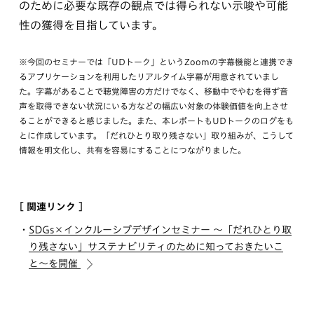
のために必要な既存の観点では得られない示唆や可能
性の獲得を目指しています。
※今回のセミナーでは「UDトーク」というZoomの字幕機能と連携でき
るアプリケーションを利用したリアルタイム字幕が用意されていまし
た。字幕があることで聴覚障害の方だけでなく、移動中でやむを得ず音
声を取得できない状況にいる方などの幅広い対象の体験価値を向上させ
ることができると感じました。また、本レポートもUDトークのログをも
とに作成しています。「だれひとり取り残さない」取り組みが、こうして
情報を明文化し、共有を容易にすることにつながりました。
[ 関連リンク ]
SDGs×インクルーシブデザインセミナー 〜「だれひとり取
り残さない」サステナビリティのために知っておきたいこ
と〜を開催