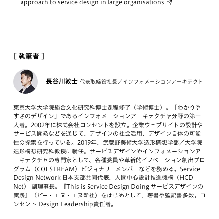
approach to service design in large organisations
[ 執筆者 ]
長谷川敦士
代表取締役社長／インフォメーションアーキテクト
東京大学大学院総合文化研究科博士課程修了（学術博士）。「わかりや
すさのデザイン」であるインフォメーションアーキテクチャ分野の第一
人者。2002年に株式会社コンセントを設立。企業ウェブサイトの設計や
サービス開発などを通じて、デザインの社会活用、デザイン自体の可能
性の探索を行っている。2019年、武蔵野美術大学造形構想学部／大学院
造形構想研究科教授に就任。サービスデザインやインフォメーションア
ーキテクチャの専門家として、各種委員や革新的イノベーション創出プロ
グラム（COI STREAM）ビジョナリーメンバーなどを務める。Service
Design Network 日本支部共同代表、人間中心設計推進機構（HCD-
Net） 副理事長。『This is Service Design Doing サービスデザインの
実践』（ビー・エヌ・エヌ新社）をはじめとして、著書や監訳書多数。コ
ンセント
Design Leadership
責任者。